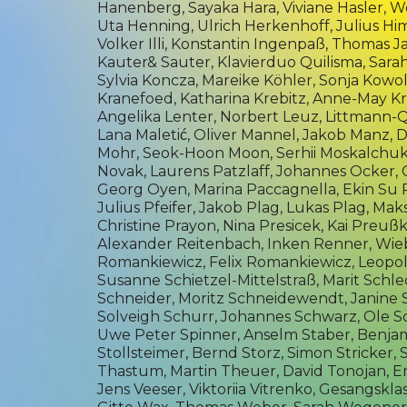
Hanenberg,
Sayaka Hara,
Viviane Hasler,
W
Uta Henning, Ulrich Herkenhoff, Julius Hi
Volker Illi,
Konstantin Ingenpaß
, Thomas J
Kauter& Sauter, Klavierduo Quilisma,
Sarah
Sylvia Koncza,
Mareike Köhler,
Sonja Kowol
Kranefoed,
Katharina Krebitz
, Anne-May K
Angelika Lenter, Norbert Leuz, Littmann-Q
Lana Maletić,
Oliver Mannel, Jakob Manz, D
Mohr
, Seok-Hoon Moon,
Serhii Moskalchu
Novak,
Laurens Patzlaff
,
Johannes Ocker,
O
Georg Oyen, Marina Paccagnella,
Ekin Su 
Julius Pfeifer,
Jakob Plag,
Lukas Plag
,
Maks
Christine Prayon, Nina Presicek, Kai Preuß
Alexander Reitenbach, Inken Renner, Wie
Romankiewicz,
Felix Romankiewicz
,
Leopo
Susanne Schietzel-Mittelstraß, Marit Schl
Schneider
,
Moritz Schneidewendt
, Janine
Solveigh Schurr,
Johannes Schwarz
,
Ole S
Uwe Peter Spinner,
Anselm Staber
,
Benjam
Stollsteimer
,
Bernd Storz
, Simon Stricker
Thastum
, Martin Theuer,
David Tonojan
,
E
Jens Veeser
,
Viktoriia Vitrenko
, Gesangskla