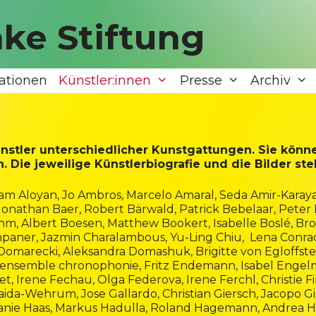
ke Stiftung
ationen
Künstler:innen
Presse
Archiv
nstler unterschiedlicher Kunstgattungen. Sie könne
n. Die jeweilige Künstlerbiografie und die Bilder st
am Aloyan
, Jo Ambros,
Marcelo Amaral
,
Seda Amir-Karay
Jonathan Baer
,
Robert Bärwald
, Patrick Bebelaar, Peter
öhm, Albert Boesen, Matthew Bookert,
Isabelle Boslé,
Bro
ampaner,
Jazmin Charalambous
,
Yu-Ling Chiu
,
Lena Conra
 Domarecki
,
Aleksandra Domashuk
, Brigitte von Egloffst
 ensemble chronophonie, Fritz Endemann, Isabel Engel
et,
Irene Fechau
,
Olga Federova
, Irene Ferchl, Christie F
aida-Wehrum
, Jose Gallardo, Christian Giersch,
Jacopo Gi
anie Haas, Markus Hadulla,
Roland Hagemann
, Andrea 