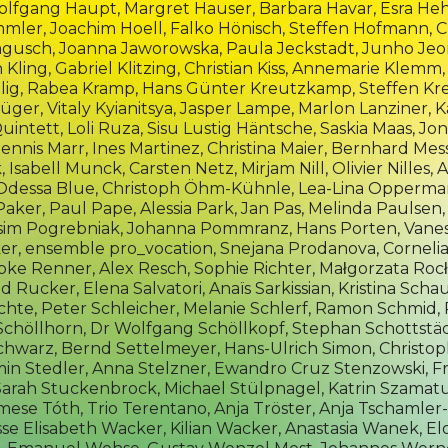
olfgang Haupt
, Margret Hauser, Barbara Havar, Esra H
mmler, Joachim Hoell, Falko Hönisch,
Steffen Hofmann
, 
agusch,
Joanna Jaworowska
,
Paula Jeckstadt
,
Junho Je
 Kling
,
Gabriel Klitzing
, Christian Kiss,
Annemarie Klemm,
lig
, Rabea Kramp, Hans Günter Kreutzkamp, Steffen Kr
rüger,
Vitaly Kyianitsya
,
Jasper Lampe
,
Marlon Lanziner
,
K
uintett, Loli Ruza,
Sisu Lustig Häntsche
,
Saskia Maas,
Jon
ennis Marr, Ines Martinez,
Christina Maier
, Bernhard Me
k
, Isabell Munck, Carsten Netz, Mirjam Nill,
Olivier Nilles,
A
dessa Blue, Christoph Öhm-Kühnle,
Lea-Lina Opperm
Paker,
Paul Pape
, Alessia Park, Jan Pas, Melinda Paulsen
im Pogrebniak
,
Johanna Pommranz
,
Hans Porten
,
Vanes
ker,
ensemble pro_vocation
,
Snejana Prodanova
, Corneli
bke Renner, Alex Resch,
Sophie Richter,
Małgorzata Roc
ld Rucker
,
Elena Salvatori
,
Anaïs Sarkissian
, Kristina Sch
echte,
Peter Schleicher,
Melanie Schlerf,
Ramon Schmid
,
 Schöllhorn, Dr Wolfgang Schöllkopf, Stephan Schottstäd
chwarz
, Bernd Settelmeyer, Hans-Ulrich Simon, Christop
in Stedler,
Anna Stelzner
, Ewandro Cruz Stenzowski, Fr
, Sarah Stuckenbrock, Michael Stülpnagel,
Katrin Szamatu
mese Tóth
, Trio Terentano, Anja Tröster, Anja Tschamler
sse
Elisabeth Wacker
,
Kilian Wacker
,
Anastasia Wanek
,
El