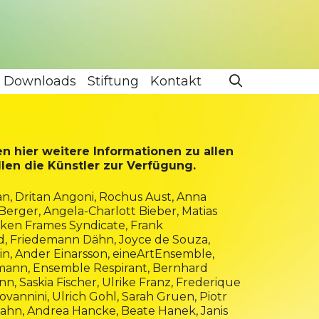
Downloads
Stiftung
Kontakt
n hier weitere Informationen zu allen
ellen die Künstler zur Verfügung.
an
,
Dritan Angoni
,
Rochus Aust
,
Anna
 Berger, Angela-Charlott Bieber, Matias
ken Frames Syndicate
, Frank
d
, Friedemann Dähn,
Joyce de Souza
,
ein, Ander Einarsson,
eineArtEnsemble
,
mann, Ensemble Respirant,
Bernhard
inn,
Saskia Fischer
, Ulrike Franz, Frederique
ovannini,
Ulrich Gohl, Sarah Gruen,
Piotr
Hahn, Andrea Hancke, Beate Hanek,
Janis