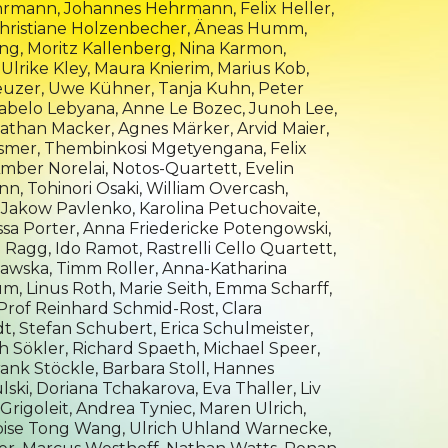
ehrmann, Johannes Hehrmann, Felix Heller,
Christiane Holzenbecher,
Äneas Humm
,
ong
,
Moritz Kallenberg
, Nina Karmon,
Ulrike Kley,
Maura Knierim
, Marius Kob,
euzer, Uwe Kühner, Tanja Kuhn, Peter
abelo Lebyana
, Anne Le Bozec,
Junoh Lee
,
athan Macker,
Agnes Märker
,
Arvid Maier
,
ssmer, Thembinkosi Mgetyengana,
Felix
mber Norelai
,
Notos-Quartett
, Evelin
ann
, Tohinori Osaki,
William Overcash
,
,
Jakow Pavlenko
,
Karolina Petuchovaite,
sa Porter
, Anna Friedericke Potengowski,
a Ragg,
Ido Ramot
, Rastrelli Cello Quartett,
ławska
, Timm Roller, Anna-Katharina
aum, Linus Roth,
Marie Seith,
Emma Scharff
,
 Prof Reinhard Schmid-Rost,
Clara
t, Stefan Schubert, Erica Schulmeister,
h Sökler, Richard Spaeth, Michael Speer,
ank Stöckle, Barbara Stoll,
Hannes
lski
,
Doriana Tchakarova
, Eva Thaller,
Liv
-Grigoleit, Andrea Tyniec, Maren
Ulrich,
oise Tong Wang,
Ulrich Uhland Warnecke,