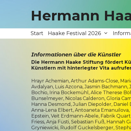
Zum
Inhalt
Hermann Haa
springen
Start
Haake Festival 2026
Inform
Informationen über die Künstler
Die Hermann Haake Stiftung fördert Kü
Künstlern mit hinterlegter Vita aufrufe
Hrayr Achemian,
Arthur Adams-Close
,
Mari
Avdalyan
,
Luis Azcona
, Jasmin Bachmann,
Bochio, Irina Bockemühl, Alice Therese B
Bunselmeyer,
Nicolas Calderon
, Gloria C
Hanna Desmond
,
Julian Diepolder
,
Daniel
Anna-Lena Elbert
, Antoaneta Emanuilova,
Epstein
,
Veit Erdmann-Abele
,
Fabrik Quart
Friess, Anja Füsti,
Sebastian Fuß
,
Hannah G
Gryniewicki,
Rudolf Guckelsberger
, Steph