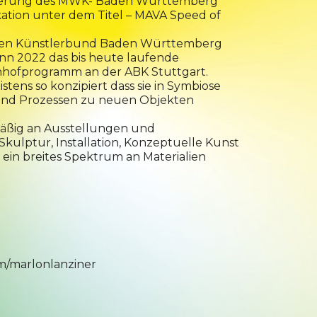
derung des MWK- Baden Württemberg
ation unter dem Titel – MAVA Speed of
 den Künstlerbund Baden Württemberg
 2022 das bis heute laufende
nhofprogramm an der ABK Stuttgart.
tens so konzipiert dass sie in Symbiose
und Prozessen zu neuen Objekten
mäßig an Ausstellungen und
kulptur, Installation, Konzeptuelle Kunst
 ein breites Spektrum an Materialien
m/marlonlanziner