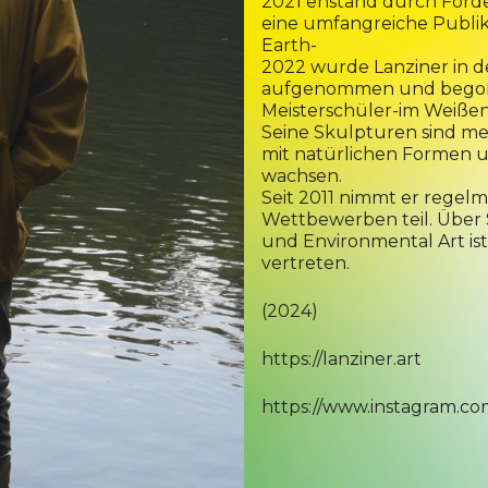
2021 enstand durch För
eine umfangreiche Publik
Earth-
2022 wurde Lanziner in
aufgenommen und begonn
Meisterschüler-im Weiße
Seine Skulpturen sind meis
mit natürlichen Formen 
wachsen.
Seit 2011 nimmt er regel
Wettbewerben teil. Über S
und Environmental Art ist
vertreten.
(2024)
https://lanziner.art
https://www.instagram.co