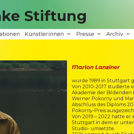
ke Stiftung
ationen
Künstler:innen
Presse
Archiv
Marlon Lanziner
wurde 1989 in Stuttgart 
Von 2010-2017 studierte e
Akademie der Bildenden K
Werner Pokorny und Marie
Abschluss des Diploms 20
Pokorny-Preis ausgezeich
Von 2019 – 2022 hatte er 
Stuttgart in dem er unter
Studio- umsetzte.