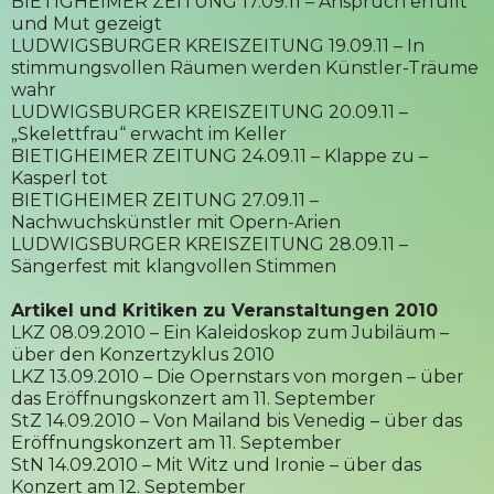
BIETIGHEIMER ZEITUNG 17.09.11 – Anspruch erfüllt
und Mut gezeigt
LUDWIGSBURGER KREISZEITUNG 19.09.11 – In
stimmungsvollen Räumen werden Künstler-Träume
wahr
LUDWIGSBURGER KREISZEITUNG 20.09.11 –
„Skelettfrau“ erwacht im Keller
BIETIGHEIMER ZEITUNG 24.09.11 – Klappe zu –
Kasperl tot
BIETIGHEIMER ZEITUNG 27.09.11 –
Nachwuchskünstler mit Opern-Arien
LUDWIGSBURGER KREISZEITUNG 28.09.11 –
Sängerfest mit klangvollen Stimmen
Artikel und Kritiken zu Veranstaltungen 2010
LKZ 08.09.2010 – Ein Kaleidoskop zum Jubiläum –
über den Konzertzyklus 2010
LKZ 13.09.2010 – Die Opernstars von morgen – über
das Eröffnungskonzert am 11. September
StZ 14.09.2010 – Von Mailand bis Venedig – über das
Eröffnungskonzert am 11. September
StN 14.09.2010 – Mit Witz und Ironie – über das
Konzert am 12. September