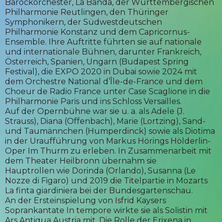
Barockorchester, La Banda, der Württembergischen
Philharmonie Reutlingen, den Thüringer
Symphonikern, der Südwestdeutschen
Philharmonie Konstanz und dem Capricornus-
Ensemble. Ihre Auftritte führten sie auf nationale
und internationale Bühnen, darunter Frankreich,
Österreich, Spanien, Ungarn (Budapest Spring
Festival), die EXPO 2020 in Dubai sowie 2024 mit
dem Orchestre National d’Île-de-France und dem
Choeur de Radio France unter Case Scaglione in die
Philharmonie Paris und ins Schloss Versailles.
Auf der Opernbühne war sie u. a. als Adele (J.
Strauss), Diana (Offenbach), Marie (Lortzing), Sand-
und Taumännchen (Humperdinck) sowie als Diotima
in der Uraufführung von Markus Hörings Hölderlin-
Oper Im Thurm zu erleben. In Zusammenarbeit mit
dem Theater Heilbronn übernahm sie
Hauptrollen wie Dorinda (Orlando), Susanna (Le
Nozze di Figaro) und 2019 die Titelpartie in Mozarts
La finta giardiniera bei der Bundesgartenschau.
An der Ersteinspielung von Isfrid Kaysers
Soprankantate In tempore wirkte sie als Solistin mit
Ars Antiqua Austria mit. Die Rolle der Erixena in