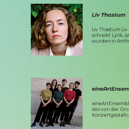
Liv Thastum
Liv Thastum Liv 
schreibt Lyrik,
wurden in Anth
eineArtEnsem
eineArtEnsemble 
des von der Orc
Konzertgestaltu