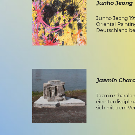
Junho Jeong
Junho Jeong 1993
Oriental Painti
Deutschland b
Jazmin Chara
Jazmin Charalam
eininterdiszipl
sich mit dem V