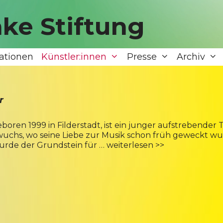
ke Stiftung
ationen
Künstler:innen
Presse
Archiv
r
boren 1999 in Filderstadt, ist ein junger aufstrebender 
uchs, wo seine Liebe zur Musik schon früh geweckt wur
urde der Grundstein für …
weiterlesen >>