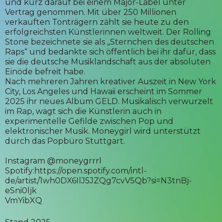
und kurz darauf bei einem Major-Label unter
Vertrag genommen. Mit über 250 Millionen
verkauften Tonträgern zählt sie heute zu den
erfolgreichsten Künstlerinnen weltweit. Der Rolling
Stone bezeichnete sie als „Sternchen des deutschen
Raps“ und bedankte sich öffentlich bei ihr dafür, dass
sie die deutsche Musiklandschaft aus der absoluten
Einöde befreit habe.
Nach mehreren Jahren kreativer Auszeit in New York
City, Los Angeles und Hawaii erscheint im Sommer
2025 ihr neues Album GELD. Musikalisch verwurzelt
im Rap, wagt sich die Künstlerin auch in
experimentelle Gefilde zwischen Pop und
elektronischer Musik. Moneygirl wird unterstützt
durch das Popbüro Stuttgart.
Instagram @moneygrrrl
Spotify:
https://open.spotify.com/intl-
de/artist/1wh0DX6IlJ5JZQg7cvV5Qb?si=N3tnBj-
eSni0ljk
VmYibXQ