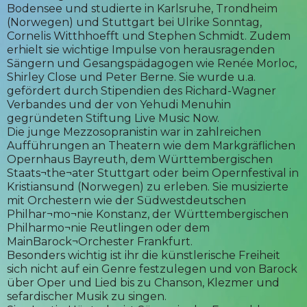
Bodensee und studierte in Karlsruhe, Trondheim
(Norwegen) und Stuttgart bei Ulrike Sonntag,
Cornelis Witthhoefft und Stephen Schmidt. Zudem
erhielt sie wichtige Impulse von herausragenden
Sängern und Gesangspädagogen wie Renée Morloc,
Shirley Close und Peter Berne. Sie wurde u.a.
gefördert durch Stipendien des Richard-Wagner
Verbandes und der von Yehudi Menuhin
gegründeten Stiftung Live Music Now.
Die junge Mezzosopranistin war in zahlreichen
Aufführungen an Theatern wie dem Markgräflichen
Opernhaus Bayreuth, dem Württembergischen
Staats¬the¬ater Stuttgart oder beim Opernfestival in
Kristiansund (Norwegen) zu erleben. Sie musizierte
mit Orchestern wie der Südwestdeutschen
Philhar¬mo¬nie Konstanz, der Württembergischen
Philharmo¬nie Reutlingen oder dem
MainBarock¬Orchester Frankfurt.
Besonders wichtig ist ihr die künstlerische Freiheit
sich nicht auf ein Genre festzulegen und von Barock
über Oper und Lied bis zu Chanson, Klezmer und
sefardischer Musik zu singen.