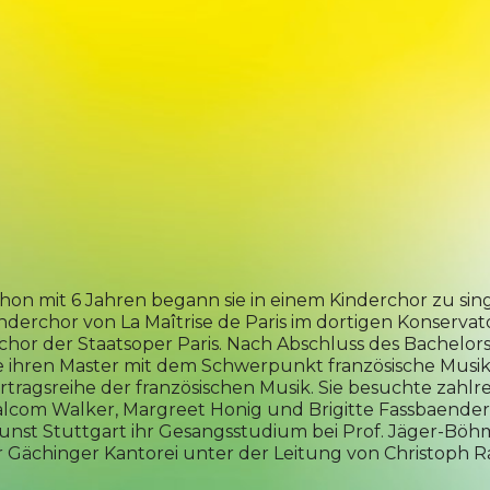
chon mit 6 Jahren begann sie in einem Kinderchor zu sing
Kinderchor von La Maîtrise de Paris im dortigen Konser
or der Staatsoper Paris. Nach Abschluss des Bachelors
sie ihren Master mit dem Schwerpunkt französische Musik
ortragsreihe der französischen Musik. Sie besuchte zahlre
lcom Walker, Margreet Honig und Brigitte Fassbaender.
st Stuttgart ihr Gesangsstudium bei Prof. Jäger-Böhm u
n der Gächinger Kantorei unter der Leitung von Christop