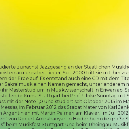
udierte zunächst Jazzgesang an der Staatlichen Musikh
ten armenischer Lieder. Seit 2000 tritt sie mit ihm z
dern der Erde auf. Es entstand auch eine CD mit dem Tit
ischer Sakralmusik einen Namen gemacht, unter ander
e ihr Masterstudium in Musikwissenschaft in Eriwan ab. S
stellende Kunst Stuttgart bei Prof. Ulrike Sonntag mit
uss mit der Note 1,0 und studiert seit Oktober 2013 im 
Messias, im Februar 2012 das Stabat Mater von Karl Jenkin
Argentinien mit Martin Palmeri am Klavier. Im Juli 201
den“ von Robert Amirkhanyan in Heidenheim die große So
us“ beim Musikfest Stuttgart und beim Rheingau-Musikfe