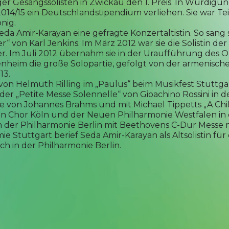
r Gesangssolisten in Zwickau den 1. Preis. In Würdigu
014/15 ein Deutschlandstipendium verliehen. Sie war T
nig.
da Amir-Karayan eine gefragte Konzertaltistin. So sang s
er“ von Karl Jenkins. Im März 2012 war sie die Solistin 
ier. Im Juli 2012 übernahm sie in der Uraufführung des 
enheim die große Solopartie, gefolgt von der armenis
13.
 von Helmuth Rilling im „Paulus“ beim Musikfest Stuttg
in der „Petite Messe Solennelle“ von Gioachino Rossini i
odie von Johannes Brahms und mit Michael Tippetts „A Chi
n Chor Köln und der Neuen Philharmonie Westfalen in 
n der Philharmonie Berlin mit Beethovens C-Dur Messe 
e Stuttgart berief Seda Amir-Karayan als Altsolistin fü
ch in der Philharmonie Berlin.