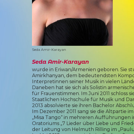
Seda Amir-Karayan
Seda Amir-Karayan
wurde in Eriwan/Armenien geboren. Sie st
Amirkhanyan, dem bedeutendsten Komponis
Interpretinnen seiner Musik in vielen Län
Daneben hat sie sich als Solistin armen
für Frauenstimmen. Im Juni 2011 schloss si
Staatlichen Hochschule für Musik und Dar
2013 absolvierte sie ihren Bachelor Abschl
Im Dezember 2011 sang sie die Altpartie im 
„Misa Tango“ in mehreren Aufführungen in 
Oratoriums „7 Lieder über Liebe und Frie
der Leitung von Helmuth Rilling im „Paul