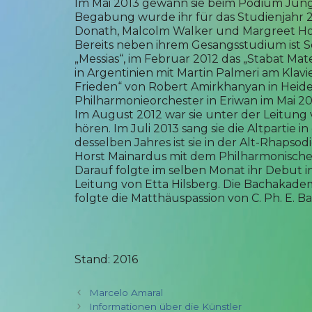
Im Mai 2013 gewann sie beim Podium Junge
Begabung wurde ihr für das Studienjahr 2
Donath, Malcolm Walker und Margreet Ho
Bereits neben ihrem Gesangsstudium ist Se
„Messias“, im Februar 2012 das „Stabat Mat
in Argentinien mit Martin Palmeri am Klav
Frieden“ von Robert Amirkhanyan in Heid
Philharmonieorchester in Eriwan im Mai 20
Im August 2012 war sie unter der Leitung
hören. Im Juli 2013 sang sie die Altpartie 
desselben Jahres ist sie in der Alt-Rhaps
Horst Mainardus mit dem Philharmonische
Darauf folgte im selben Monat ihr Debut i
Leitung von Etta Hilsberg. Die Bachakademi
folgte die Matthäuspassion von C. Ph. E. Ba
Stand: 2016
Marcelo Amaral
Informationen über die Künstler