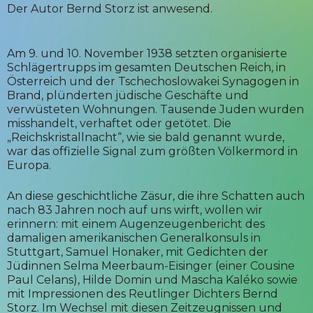
Der Autor Bernd Storz ist anwesend.
Am 9. und 10. November 1938 setzten organisierte
Schlägertrupps im gesamten Deutschen Reich, in
Österreich und der Tschechoslowakei Synagogen in
Brand, plünderten jüdische Geschäfte und
verwüsteten Wohnungen. Tausende Juden wurden
misshandelt, verhaftet oder getötet. Die
„Reichskristallnacht“, wie sie bald genannt wurde,
war das offizielle Signal zum größten Völkermord in
Europa.
An diese geschichtliche Zäsur, die ihre Schatten auch
nach 83 Jahren noch auf uns wirft, wollen wir
erinnern: mit einem Augenzeugenbericht des
damaligen amerikanischen Generalkonsuls in
Stuttgart, Samuel Honaker, mit Gedichten der
Jüdinnen Selma Meerbaum-Eisinger (einer Cousine
Paul Celans), Hilde Domin und Mascha Kaléko sowie
mit Impressionen des Reutlinger Dichters Bernd
Storz. Im Wechsel mit diesen Zeitzeugnissen und