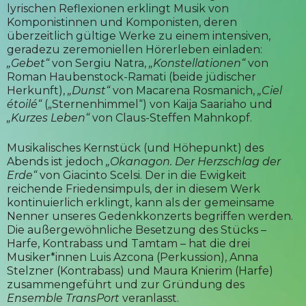
lyrischen Reflexionen erklingt Musik von
Komponistinnen und Komponisten, deren
überzeitlich gültige Werke zu einem intensiven,
geradezu zeremoniellen Hörerleben einladen:
„Gebet“
von Sergiu Natra,
„Konstellationen“
von
Roman Haubenstock-Ramati (beide jüdischer
Herkunft),
„Dunst“
von Macarena Rosmanich,
„Ciel
étoilé“
(„Sternenhimmel“) von Kaija Saariaho und
„Kurzes Leben“
von Claus-Steffen Mahnkopf.
Musikalisches Kernstück (und Höhepunkt) des
Abends ist jedoch
„Okanagon. Der Herzschlag der
Erde“
von Giacinto Scelsi. Der in die Ewigkeit
reichende Friedensimpuls, der in diesem Werk
kontinuierlich erklingt, kann als der gemeinsame
Nenner unseres Gedenkkonzerts begriffen werden.
Die außergewöhnliche Besetzung des Stücks –
Harfe, Kontrabass und Tamtam – hat die drei
Musiker*innen Luis Azcona (Perkussion), Anna
Stelzner (Kontrabass) und Maura Knierim (Harfe)
zusammengeführt und zur Gründung des
Ensemble TransPort
veranlasst.