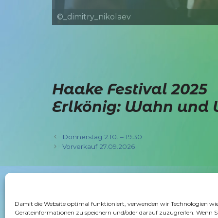
©_dimitry_nikolaev
Haake Festival 2025
Erlkönig: Wahn und W
Donnerstag 2.10. – 19:30
Vorverkauf 27.09.2026
Folgen Sie uns auf:
Damit die Website optimal funktioniert, verwenden wir Technologien wi
Geräteinformationen zu speichern und/oder darauf zuzugreifen. Wenn Si