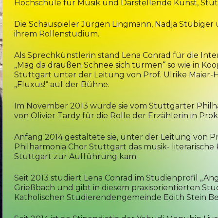
Hochschule für Musik und Darstellende Kunst, Stut
Die Schauspieler Jürgen Lingmann, Nadja Stübiger u
ihrem Rollenstudium.
Als Sprechkünstlerin stand Lena Conrad für die Int
„Mag da draußen Schnee sich türmen“ so wie in Koop
Stuttgart unter der Leitung von Prof. Ulrike Maier
„Fluxus!“ auf der Bühne.
Im November 2013 wurde sie vom Stuttgarter Philh
von Olivier Tardy für die Rolle der Erzählerin in Pr
Anfang 2014 gestaltete sie, unter der Leitung von
Philharmonia Chor Stuttgart das musik- literarische
Stuttgart zur Aufführung kam.
Seit 2013 studiert Lena Conrad im Studienprofil „An
Grießbach und gibt in diesem praxisorientierten S
Katholischen Studierendengemeinde Edith Stein Ber