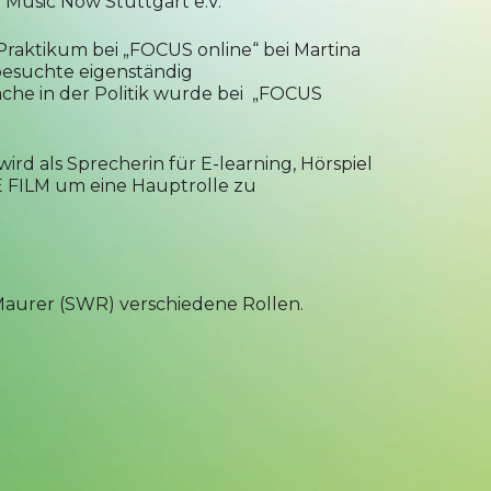
e Music Now Stuttgart e.V.
 Praktikum bei „FOCUS online“ bei Martina
 besuchte eigenständig
ache in der Politik wurde bei „FOCUS
d als Sprecherin für E-learning, Hörspiel
 FILM um eine Hauptrolle zu
 Maurer (SWR) verschiedene Rollen.