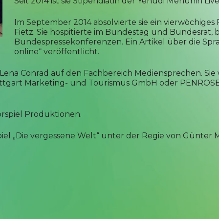
Seit 2014 ist sie Stipendiatin der Yehudi Menuhin Liv
Im September 2014 absolvierte sie ein vierwöchiges
Fietz. Sie hospitierte im Bundestag und Bundesrat,
Bundespressekonferenzen. Ein Artikel über die Spr
online“ veröffentlicht.
ena Conrad auf den Fachbereich Mediensprechen. Sie wir
tuttgart Marketing- und Tourismus GmbH oder PENROSE
örspiel Produktionen.
spiel „Die vergessene Welt“ unter der Regie von Günter