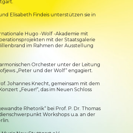
tgart.
nd Elisabeth Findeis unterstützen sie in
ernationale Hugo -Wolf -Akademie mit
erationsprojekten mit der Staatsgalerie
-Hillenbrand im Rahmen der Ausstellung
armonischen Orchester unter der Leitung
okofjews „Peter und der Wolf“ engagiert.
 Prof. Johannes Knecht, gemeinsam mit dem
 Konzert „Feuer!“, das im Neuen Schloss
gewandte Rhetorik“ bei Prof. P. Dr. Thomas
tudienschwerpunkt Workshops u.a. an der
lin.